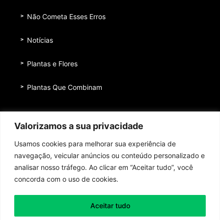
Não Cometa Esses Erros
Notícias
Plantas e Flores
Plantas Que Combinam
Equipe
Valorizamos a sua privacidade
Institucional
Usamos cookies para melhorar sua experiência de
Quem nos patrocina
navegação, veicular anúncios ou conteúdo personalizado e
analisar nosso tráfego. Ao clicar em “Aceitar tudo”, você
Contato
concorda com o uso de cookies.
Aceitar tudo
Toda honra e toda glória ao Senhor Jesus Cristo!