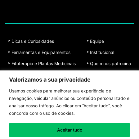
Dicas e Curiosidades
Equipe
Ferramentas e Equipamentos
Institucional
Fitoterapia e Plantas Medicinais
Quem nos patrocina
Não Cometa Esses Erros
Contato
Valorizamos a sua privacidade
Notícias
Usamos cookies para melhorar sua experiência de
Plantas e Flores
navegação, veicular anúncios ou conteúdo personalizado e
analisar nosso tráfego. Ao clicar em “Aceitar tudo”, você
Plantas Que Combinam
concorda com o uso de cookies.
Aceitar tudo
Toda honra e toda glória ao Senhor Jesus Cristo!