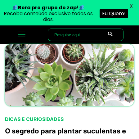
X
X
Bora pro grupo do zap!
Bora pro grupo do zap!
Receba conteúdo exclusivo todos os
Receba conteúdo exclusivo todos os
Eu Quero!
Eu Quero!
dias.
dias.
DICAS E CURIOSIDADES
O segredo para plantar suculentas e