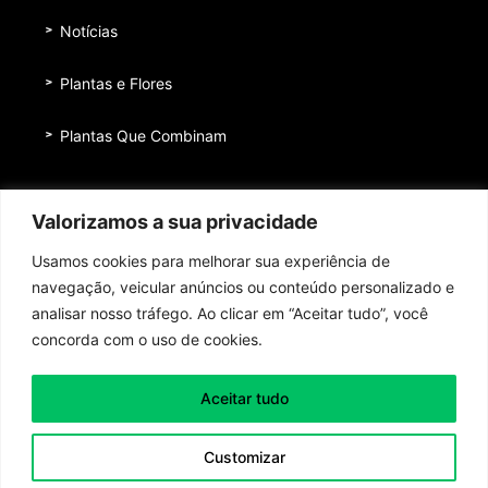
Notícias
Plantas e Flores
Plantas Que Combinam
Equipe
Valorizamos a sua privacidade
Institucional
Usamos cookies para melhorar sua experiência de
Quem nos patrocina
navegação, veicular anúncios ou conteúdo personalizado e
analisar nosso tráfego. Ao clicar em “Aceitar tudo”, você
Contato
concorda com o uso de cookies.
Aceitar tudo
Toda honra e toda glória ao Senhor Jesus Cristo!
Customizar
Política de Privacidade
|
Termos de Uso