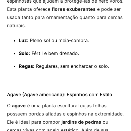
espinhosas que ajudam a protegê-las de herbívoros.
Esta planta oferece
flores exuberantes
e pode ser
usada tanto para ornamentação quanto para cercas
naturais.
Luz:
Pleno sol ou meia-sombra.
Solo:
Fértil e bem drenado.
Regas:
Regulares, sem encharcar o solo.
Agave (Agave americana): Espinhos com Estilo
O
agave
é uma planta escultural cujas folhas
possuem bordas afiadas e espinhos na extremidade.
Ele é ideal para compor
jardins de pedras
ou
cercas vivas com apelo estético. Além de sua