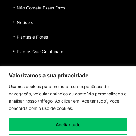
Não Cometa Esses Erros
Notícias
Plantas e Flores
Plantas Que Combinam
Equipe
Valorizamos a sua privacidade
Institucional
Usamos cookies para melhorar sua experiência de
Quem nos patrocina
navegação, veicular anúncios ou conteúdo personalizado e
analisar nosso tráfego. Ao clicar em “Aceitar tudo”, você
Contato
concorda com o uso de cookies.
Aceitar tudo
Toda honra e toda glória ao Senhor Jesus Cristo!