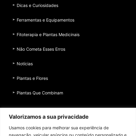
Dicas e Curiosidades
Ferramentas e Equipamentos
Fitoterapia e Plantas Medicinais
Não Cometa Esses Erros
Notícias
Plantas e Flores
Plantas Que Combinam
Equipe
Valorizamos a sua privacidade
Institucional
Usamos cookies para melhorar sua experiência de
Quem nos patrocina
navegação, veicular anúncios ou conteúdo personalizado e