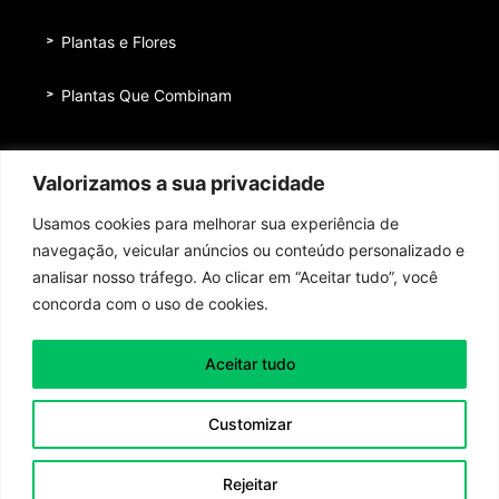
Plantas e Flores
Plantas Que Combinam
Equipe
Valorizamos a sua privacidade
Institucional
Usamos cookies para melhorar sua experiência de
Quem nos patrocina
navegação, veicular anúncios ou conteúdo personalizado e
analisar nosso tráfego. Ao clicar em “Aceitar tudo”, você
Contato
concorda com o uso de cookies.
Aceitar tudo
Toda honra e toda glória ao Senhor Jesus Cristo!
Customizar
Política de Privacidade
|
Termos de Uso
Copyright 2026 Be Page - Todos os direitos reservados
Rejeitar