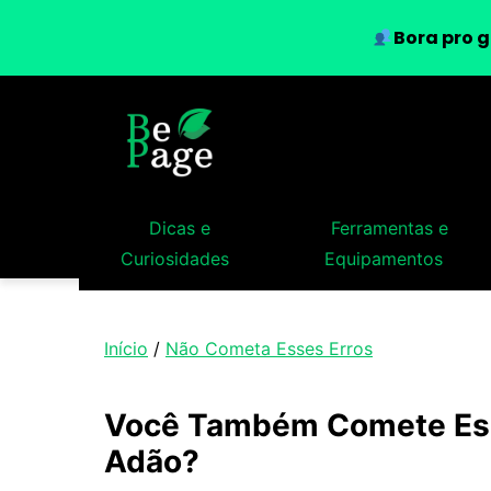
Bora pro g
Dicas e
Ferramentas e
Curiosidades
Equipamentos
Início
/
Não Cometa Esses Erros
Você Também Comete Ess
Adão?