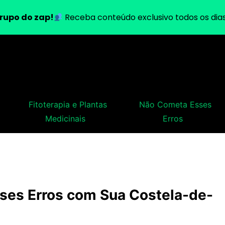
rupo do zap!
Receba conteúdo exclusivo todos os dias
Fitoterapia e Plantas
Não Cometa Esses
Medicinais
Erros
es Erros com Sua Costela-de-