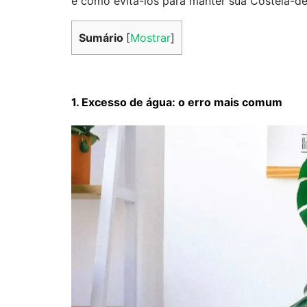
e como evitá-los para manter sua Costela-de
Sumário
[
Mostrar
]
1. Excesso de água: o erro mais comum