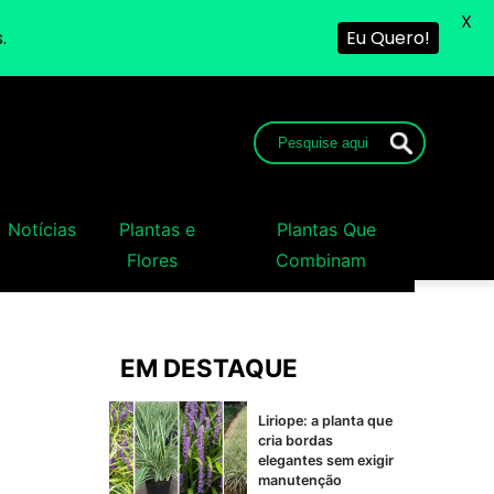
X
.
Eu Quero!
Notícias
Plantas e
Plantas Que
Flores
Combinam
EM DESTAQUE
Liriope: a planta que
cria bordas
elegantes sem exigir
manutenção