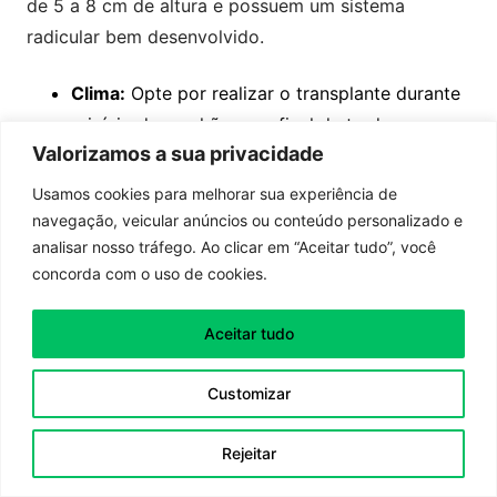
de 5 a 8 cm de altura e possuem um sistema
radicular bem desenvolvido.
Clima:
Opte por realizar o transplante durante
o início da manhã ou no final da tarde,
Valorizamos a sua privacidade
evitando horários de sol intenso.
Usamos cookies para melhorar sua experiência de
Temperatura:
Escolha dias amenos,
navegação, veicular anúncios ou conteúdo personalizado e
preferencialmente sem previsão de calor
analisar nosso tráfego. Ao clicar em “Aceitar tudo”, você
extremo ou frio excessivo.
concorda com o uso de cookies.
Solo Prévio:
Certifique-se de que o local de
Aceitar tudo
destino já tenha sido preparado com
antecedência, garantindo solo fértil, bem
Customizar
drenado e rico em matéria orgânica.
Rejeitar