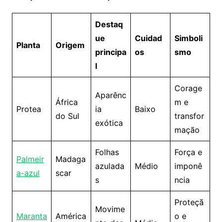
Destaq
ue
Cuidad
Simboli
Planta
Origem
principa
os
smo
l
Corage
Aparênc
África
m e
Protea
ia
Baixo
do Sul
transfor
exótica
mação
Folhas
Força e
Palmeir
Madaga
azulada
Médio
imponê
a-azul
scar
s
ncia
Proteçã
Movime
Maranta
América
o e