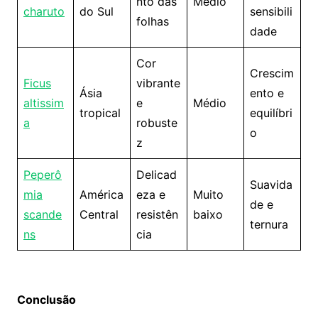
nto das
Médio
charuto
do Sul
sensibili
folhas
dade
Cor
Crescim
Ficus
vibrante
Ásia
ento e
altissim
e
Médio
tropical
equilíbri
a
robuste
o
z
Peperô
Delicad
Suavida
mia
América
eza e
Muito
de e
scande
Central
resistên
baixo
ternura
ns
cia
Conclusão