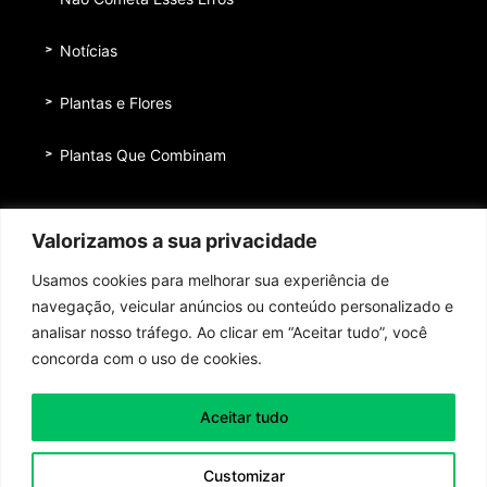
Notícias
Plantas e Flores
Plantas Que Combinam
Equipe
Valorizamos a sua privacidade
Institucional
Usamos cookies para melhorar sua experiência de
Quem nos patrocina
navegação, veicular anúncios ou conteúdo personalizado e
analisar nosso tráfego. Ao clicar em “Aceitar tudo”, você
Contato
concorda com o uso de cookies.
Aceitar tudo
Toda honra e toda glória ao Senhor Jesus Cristo!
Customizar