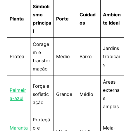
Simboli
smo
Cuidad
Ambien
Planta
Porte
principa
os
te ideal
l
Corage
Jardins
m e
Protea
Médio
Baixo
tropicai
transfor
s
mação
Áreas
Força e
Palmeir
externa
sofistic
Grande
Médio
a-azul
s
ação
amplas
Proteçã
Maranta
o e
Meia-