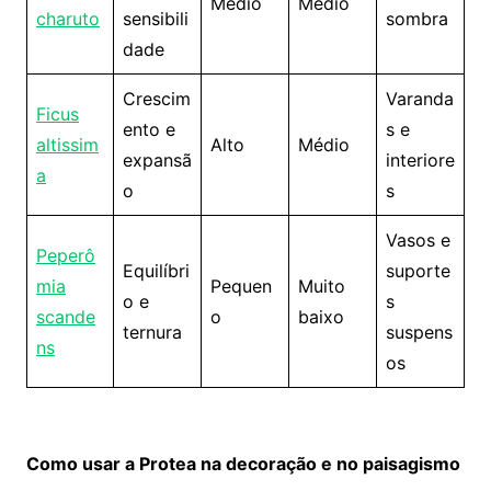
Médio
Médio
charuto
sensibili
sombra
dade
Crescim
Varanda
Ficus
ento e
s e
altissim
Alto
Médio
expansã
interiore
a
o
s
Vasos e
Peperô
Equilíbri
suporte
mia
Pequen
Muito
o e
s
scande
o
baixo
ternura
suspens
ns
os
Como usar a Protea na decoração e no paisagismo