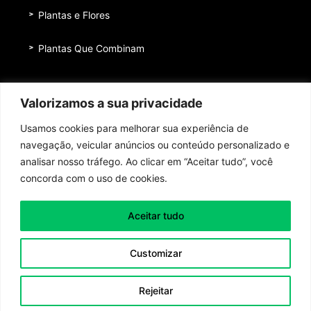
Plantas e Flores
Plantas Que Combinam
Equipe
Valorizamos a sua privacidade
Institucional
Usamos cookies para melhorar sua experiência de
Quem nos patrocina
navegação, veicular anúncios ou conteúdo personalizado e
analisar nosso tráfego. Ao clicar em “Aceitar tudo”, você
Contato
concorda com o uso de cookies.
Aceitar tudo
Toda honra e toda glória ao Senhor Jesus Cristo!
Customizar
Política de Privacidade
|
Termos de Uso
Copyright 2026 Be Page - Todos os direitos reservados
Rejeitar