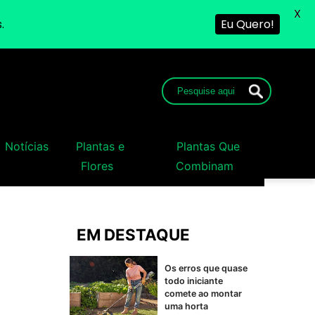
X
.
Eu Quero!
Notícias
Plantas e
Plantas Que
Flores
Combinam
EM DESTAQUE
Os erros que quase
todo iniciante
comete ao montar
uma horta