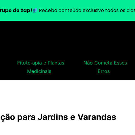
rupo do zap!
Receba conteúdo exclusivo todos os dias
Fitoterapia e Plantas
Não Cometa Esses
Medicinais
Erros
ção para Jardins e Varandas