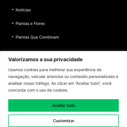
Notícias
Plantas e Flores
Plantas Que Combinam
Equipe
Valorizamos a sua privacidade
Institucional
Usamos cookies para melhorar sua experiência de
Quem nos patrocina
navegação, veicular anúncios ou conteúdo personalizado e
analisar nosso tráfego. Ao clicar em “Aceitar tudo”, você
Contato
concorda com o uso de cookies.
Aceitar tudo
Toda honra e toda glória ao Senhor Jesus Cristo!
Customizar