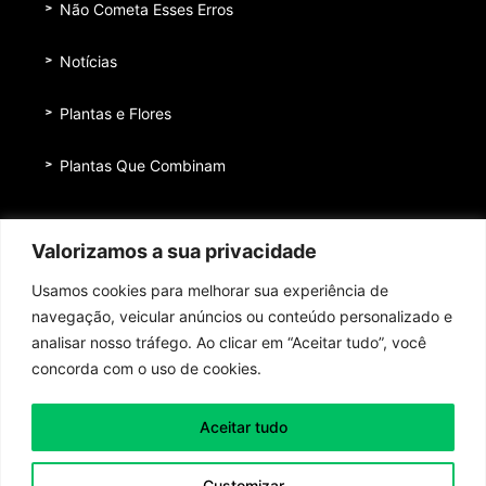
Não Cometa Esses Erros
Notícias
Plantas e Flores
Plantas Que Combinam
Equipe
Valorizamos a sua privacidade
Institucional
Usamos cookies para melhorar sua experiência de
Quem nos patrocina
navegação, veicular anúncios ou conteúdo personalizado e
analisar nosso tráfego. Ao clicar em “Aceitar tudo”, você
Contato
concorda com o uso de cookies.
Aceitar tudo
Toda honra e toda glória ao Senhor Jesus Cristo!
Customizar