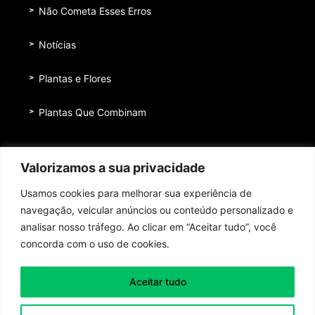
Não Cometa Esses Erros
Notícias
Plantas e Flores
Plantas Que Combinam
Equipe
Valorizamos a sua privacidade
Institucional
Usamos cookies para melhorar sua experiência de
Quem nos patrocina
navegação, veicular anúncios ou conteúdo personalizado e
analisar nosso tráfego. Ao clicar em “Aceitar tudo”, você
Contato
concorda com o uso de cookies.
Aceitar tudo
Toda honra e toda glória ao Senhor Jesus Cristo!