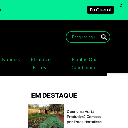
X
.
Eu Quero!
Notícias
Plantas e
Plantas Que
Flores
Combinam
EM DESTAQUE
Quer uma Horta
Produtiva? Comece
por Estas Hortaliças