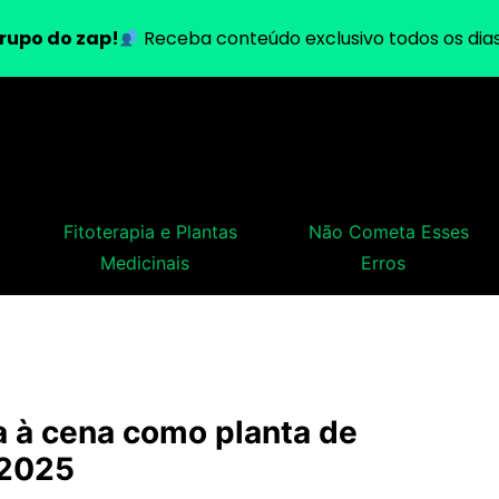
rupo do zap!
Receba conteúdo exclusivo todos os dias
Fitoterapia e Plantas
Não Cometa Esses
Medicinais
Erros
a à cena como planta de
 2025