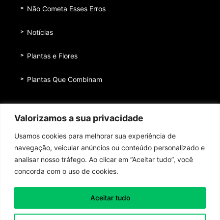
Não Cometa Esses Erros
Notícias
Plantas e Flores
Plantas Que Combinam
Equipe
Valorizamos a sua privacidade
Institucional
Usamos cookies para melhorar sua experiência de
Quem nos patrocina
navegação, veicular anúncios ou conteúdo personalizado e
analisar nosso tráfego. Ao clicar em “Aceitar tudo”, você
Contato
concorda com o uso de cookies.
Aceitar tudo
Toda honra e toda glória ao Senhor Jesus Cristo!