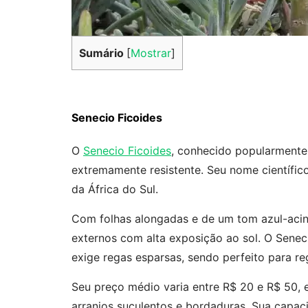
Sumário
[
Mostrar
]
Senecio Ficoides
O
Senecio Ficoides
, conhecido popularmente
extremamente resistente. Seu nome científic
da África do Sul.
Com folhas alongadas e de um tom azul-acinz
externos com alta exposição ao sol. O Senec
exige regas esparsas, sendo perfeito para re
Seu preço médio varia entre R$ 20 e R$ 50, e
arranjos suculentos e bordaduras. Sua capac