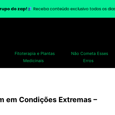
rupo do zap!
Receba conteúdo exclusivo todos os dias
Fitoterapia e Plantas
Não Cometa Esses
Medicinais
Erros
em em Condições Extremas –