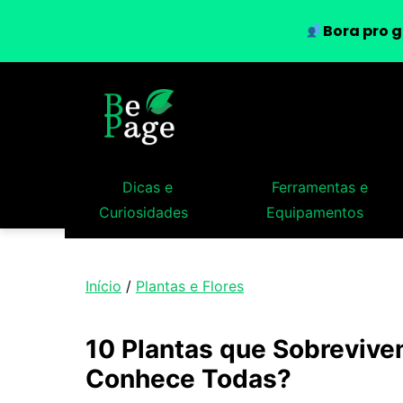
Bora pro g
Dicas e
Ferramentas e
Curiosidades
Equipamentos
Início
/
Plantas e Flores
10 Plantas que Sobreviv
Conhece Todas?