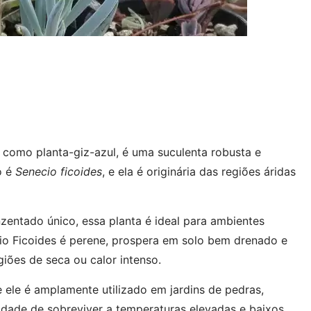
 como planta-giz-azul, é uma suculenta robusta e
o é
Senecio ficoides
, e ela é originária das regiões áridas
entado único, essa planta é ideal para ambientes
io Ficoides é perene, prospera em solo bem drenado e
giões de seca ou calor intenso.
 ele é amplamente utilizado em jardins de pedras,
idade de sobreviver a temperaturas elevadas e baixos