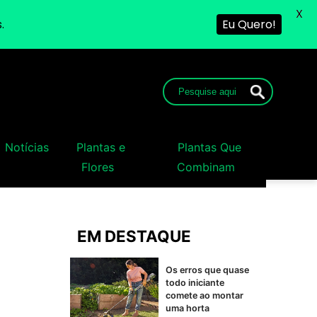
X
.
Eu Quero!
Notícias
Plantas e
Plantas Que
Flores
Combinam
EM DESTAQUE
Os erros que quase
todo iniciante
comete ao montar
uma horta