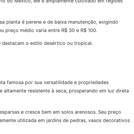
nário do México, ele é amplamente cultivado em regiões
ssa planta é perene e de baixa manutenção, exigindo
u preço médio varia entre R$ 30 e R$ 100.
estacam o estilo desértico ou tropical.
nta famosa por sua versatilidade e propriedades
e e altamente resistente à seca, prosperando em luz direta
 esparsas e cresce bem em solos arenosos. Seu preço
amente utilizada em jardins de pedras, vasos decorativos