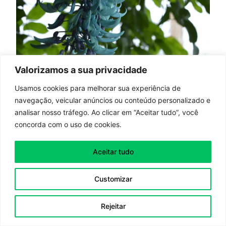
Valorizamos a sua privacidade
Encontrar o melhor lugar para jade azul é
Usamos cookies para melhorar sua experiência de
navegação, veicular anúncios ou conteúdo personalizado e
crucial para o sucesso da planta.
analisar nosso tráfego. Ao clicar em “Aceitar tudo”, você
Ela gosta muito de luz, então coloque-a perto
concorda com o uso de cookies.
de uma janela. Assim, ela vai receber luz
direta durante o dia.
Aceitar tudo
Se não tiver luz direta, ela pode viver em
Customizar
locais com luz indireta. Mas é importante que
o ambiente esteja bem iluminado.
Rejeitar
A luz afeta o crescimento e a saúde da planta.