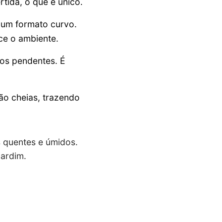
tida, o que é único.
 um formato curvo.
ece o ambiente.
os pendentes. É
ão cheias, trazendo
s quentes e úmidos.
jardim.