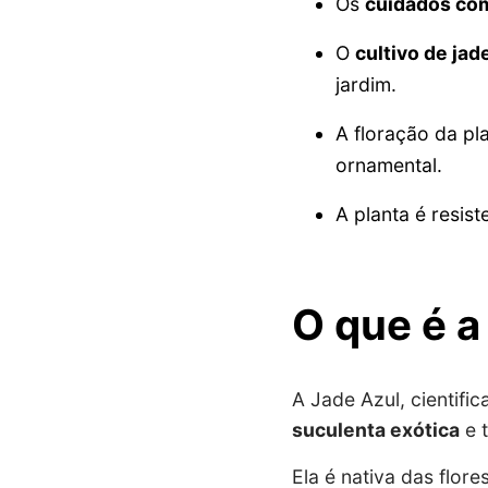
Os
cuidados com
O
cultivo de jad
jardim.
A floração da pl
ornamental.
A planta é resis
O que é a
A Jade Azul, cientif
suculenta exótica
e t
Ela é nativa das flore