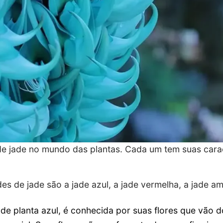
de jade no mundo das plantas. Cada um tem suas carac
es de jade são a jade azul, a jade vermelha, a jade am
ade planta azul, é conhecida por suas flores que vão d