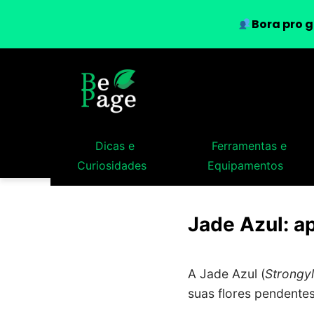
Bora pro g
Dicas e
Ferramentas e
Curiosidades
Equipamentos
Jade Azul: a
A Jade Azul (
Strongy
suas flores pendentes