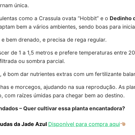
ornam única.
culentas como a Crassula ovata “Hobbit” e o
Dedinho 
aptam bem a vários ambientes, sendo boas para inicia
o e bem drenado, e precisa de rega regular.
cer de 1 a 1,5 metros e prefere temperaturas entre 2
filtrada ou sombra parcial.
 é bom dar nutrientes extras com um fertilizante bal
elhas e morcegos, ajudando na sua reprodução. As pla
o, com raízes úmidas para chegar bem ao destino.
dados – Quer cultivar essa planta encantadora?
mudas da Jade Azul
Disponível para compra aqui