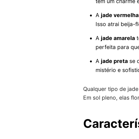
têm um charme es
A
jade vermelha
Isso atrai beija-
A
jade amarela
t
perfeita para qu
A
jade preta
se d
mistério e sofist
Qualquer tipo de jade
Em sol pleno, elas fl
Caracterí