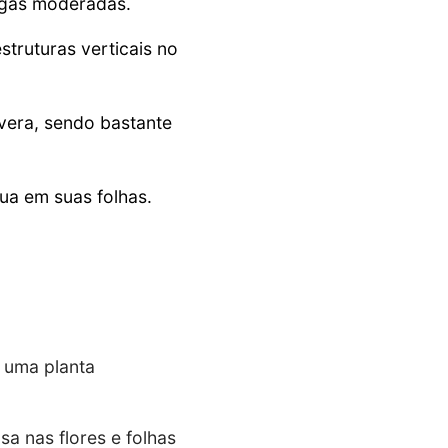
regas moderadas.
truturas verticais no
avera, sendo bastante
ua em suas folhas.
 uma planta
nsa nas flores e folhas