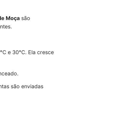
de Moça
são
ntes.
0°C e 30°C. Ela cresce
anceado.
ntas são enviadas