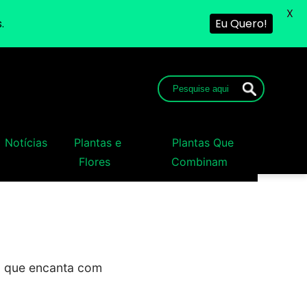
X
.
Eu Quero!
Notícias
Plantas e
Plantas Que
Flores
Combinam
a que encanta com