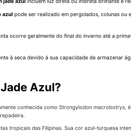
 jade azul
incluem luz direta ou indireta brilhante e 
e azul
pode ser realizado em pergolados, colunas ou es
anta ocorre geralmente do final do inverno até a prim
tente à seca devido à sua capacidade de armazenar ág
 Jade Azul?
icamente conhecida como Strongylodon macrobotrys, é
repadeira.
stas tropicais das Filipinas. Sua cor azul-turquesa inte