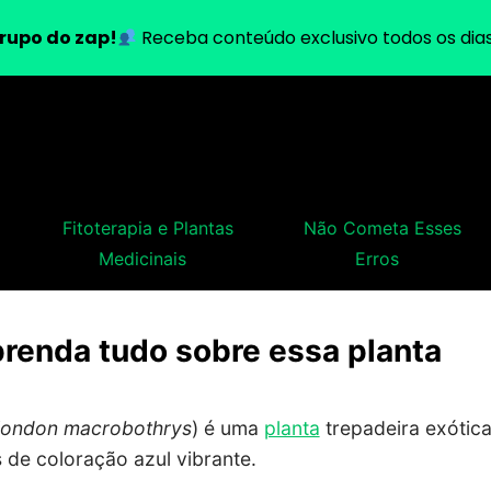
rupo do zap!
Receba conteúdo exclusivo todos os dias
Fitoterapia e Plantas
Não Cometa Esses
Medicinais
Erros
prenda tudo sobre essa planta
london macrobothrys
) é uma
planta
trepadeira exótic
 de coloração azul vibrante.