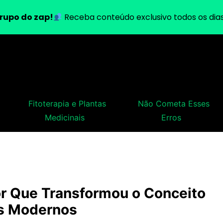
rupo do zap!
Receba conteúdo exclusivo todos os dias
Fitoterapia e Plantas
Não Cometa Esses
Medicinais
Erros
or Que Transformou o Conceito
ês Modernos