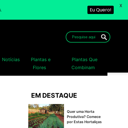
X
.
Eu Quero!
Notícias
Plantas e
Plantas Que
Flores
Combinam
EM DESTAQUE
Quer uma Horta
Produtiva? Comece
por Estas Hortaliças