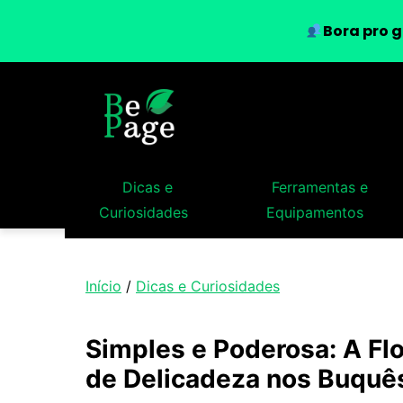
Bora pro g
Dicas e
Ferramentas e
Curiosidades
Equipamentos
Início
/
Dicas e Curiosidades
Simples e Poderosa: A Fl
de Delicadeza nos Buqu