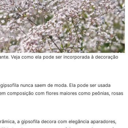
ante. Veja como ela pode ser incorporada à decoração
 gipsofila nunca saem de moda. Ela pode ser usada
u em composição com flores maiores como peônias, rosas
âmica, a gipsofila decora com elegância aparadores,