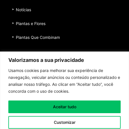
Notícias
Plantas e Flores
Plantas Que Combinam
Equipe
Valorizamos a sua privacidade
Institucional
Usamos cookies para melhorar sua experiência de
Quem nos patrocina
navegação, veicular anúncios ou conteúdo personalizado e
analisar nosso tráfego. Ao clicar em “Aceitar tudo”, você
Contato
concorda com o uso de cookies.
Aceitar tudo
Toda honra e toda glória ao Senhor Jesus Cristo!
Customizar