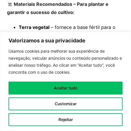
Materiais Recomendados – Para plantar e
garantir o sucesso do cultivo:
Terra vegetal
– fornece a base fértil para o
crescimento vigoroso –
Disponível para
Valorizamos a sua privacidade
compra aqui
Usamos cookies para melhorar sua experiência de
Areia grossa
– melhora a drenagem e mantém
navegação, veicular anúncios ou conteúdo personalizado e
o substrato leve –
Disponível para compra aqui
analisar nosso tráfego. Ao clicar em “Aceitar tudo”, você
concorda com o uso de cookies.
Argila expandida
– evita acúmulo de água no
Aceitar tudo
fundo do vaso –
Disponível para compra aqui
Customizar
Fibra de coco
– mantém a umidade e
Rejeitar
proporciona leveza ao substrato –
Disponível