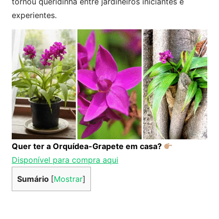
tornou queridinha entre jardineiros iniciantes e
experientes.
Quer ter a
Orquídea-Grapete
em casa?
Disponível para compra aqui
Sumário
[
Mostrar
]