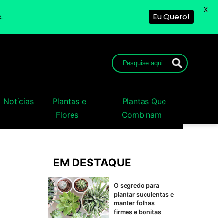
X
.
Eu Quero!
Notícias
Plantas e
Plantas Que
Flores
Combinam
EM DESTAQUE
O segredo para
plantar suculentas e
manter folhas
firmes e bonitas