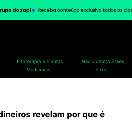
rupo do zap!
Receba conteúdo exclusivo todos os dias
Fitoterapia e Plantas
Não Cometa Esses
Medicinais
Erros
ardineiros revelam por que é