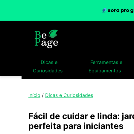
Bora pro g
Dicas e
Ferramentas e
Curiosidades
Equipamentos
Início
/
Dicas e Curiosidades
Fácil de cuidar e linda: j
perfeita para iniciantes