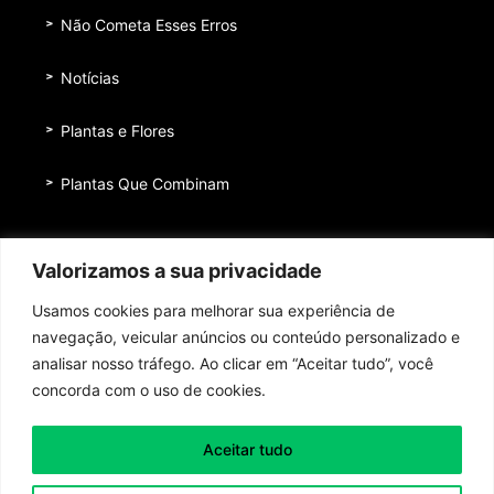
Não Cometa Esses Erros
Notícias
Plantas e Flores
Plantas Que Combinam
Equipe
Valorizamos a sua privacidade
Institucional
Usamos cookies para melhorar sua experiência de
Quem nos patrocina
navegação, veicular anúncios ou conteúdo personalizado e
analisar nosso tráfego. Ao clicar em “Aceitar tudo”, você
Contato
concorda com o uso de cookies.
Aceitar tudo
Toda honra e toda glória ao Senhor Jesus Cristo!