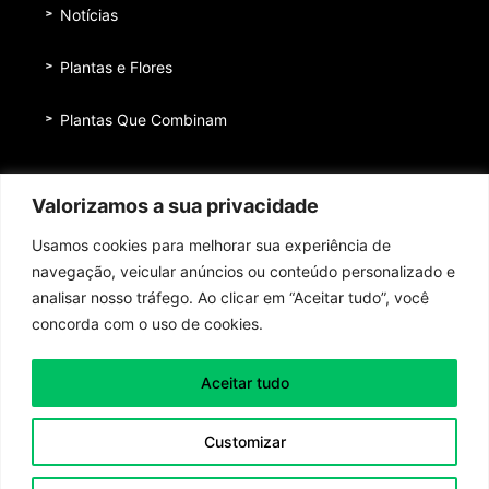
Notícias
Plantas e Flores
Plantas Que Combinam
Equipe
Valorizamos a sua privacidade
Institucional
Usamos cookies para melhorar sua experiência de
Quem nos patrocina
navegação, veicular anúncios ou conteúdo personalizado e
analisar nosso tráfego. Ao clicar em “Aceitar tudo”, você
Contato
concorda com o uso de cookies.
Aceitar tudo
Toda honra e toda glória ao Senhor Jesus Cristo!
Customizar
Política de Privacidade
|
Termos de Uso