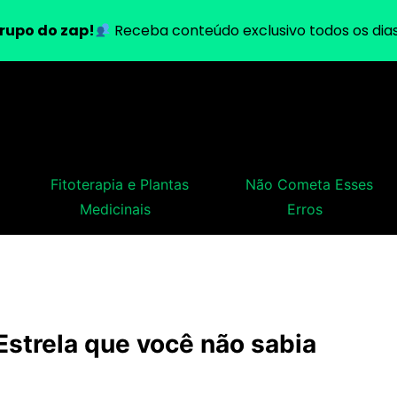
rupo do zap!
Receba conteúdo exclusivo todos os dias
Fitoterapia e Plantas
Não Cometa Esses
Medicinais
Erros
Estrela que você não sabia