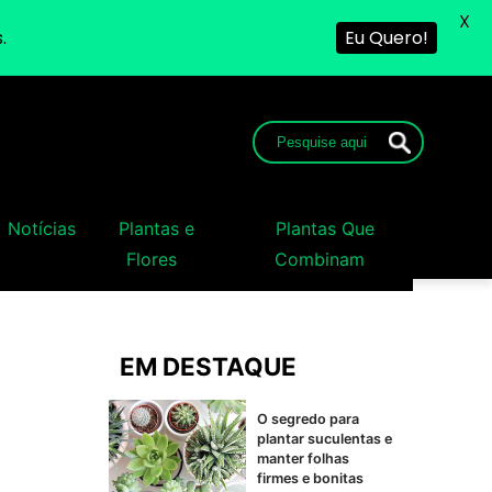
X
.
Eu Quero!
Notícias
Plantas e
Plantas Que
Flores
Combinam
EM DESTAQUE
O segredo para
plantar suculentas e
manter folhas
firmes e bonitas