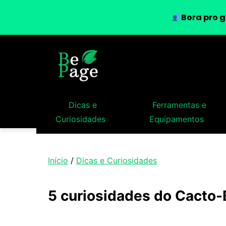
Bora pro g
Dicas e
Ferramentas e
Curiosidades
Equipamentos
Início
/
Dicas e Curiosidades
5 curiosidades do Cacto-