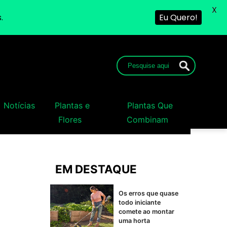
X
.
Eu Quero!
Notícias
Plantas e
Plantas Que
Flores
Combinam
EM DESTAQUE
Os erros que quase
todo iniciante
comete ao montar
uma horta