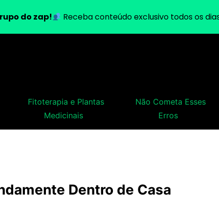
rupo do zap!
Receba conteúdo exclusivo todos os dias
Fitoterapia e Plantas
Não Cometa Esses
Medicinais
Erros
indamente Dentro de Casa