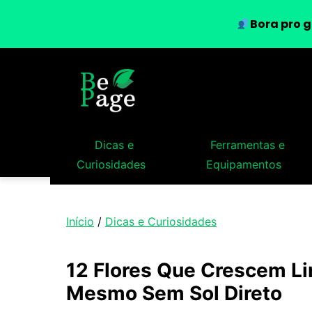
Bora pro g
Dicas e
Ferramentas e
Curiosidades
Equipamentos
Início
/
Dicas e Curiosidades
12 Flores Que Crescem L
Mesmo Sem Sol Direto