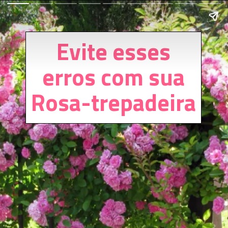
Evite esses
erros com sua
Rosa-trepadeira