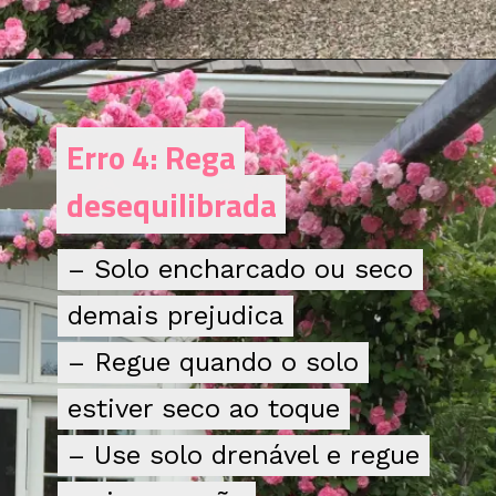
Opening
https://bepage.com.br/voce-tambem-comete-esses-erros-com-sua-rosa-trepadeira/
Erro 4: Rega
Erro 4: Rega
desequilibrada
desequilibrada
– Solo encharcado ou seco
– Solo encharcado ou seco
demais prejudica
demais prejudica
– Regue quando o solo
– Regue quando o solo
estiver seco ao toque
estiver seco ao toque
– Use solo drenável e regue
– Use solo drenável e regue