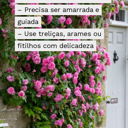
– Precisa ser amarrada e
– Precisa ser amarrada e
guiada
guiada
– Use treliças, arames ou
– Use treliças, arames ou
fitilhos com delicadeza
fitilhos com delicadeza