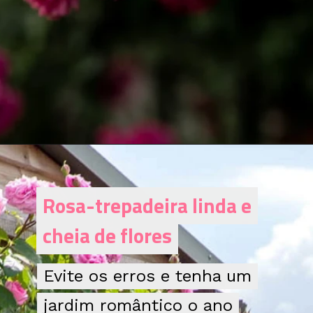
Rosa-trepadeira linda e
Rosa-trepadeira linda e
cheia de flores
cheia de flores
Evite os erros e tenha um
Evite os erros e tenha um
jardim romântico o ano
jardim romântico o ano