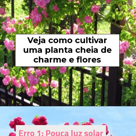
Veja como cultivar
uma planta cheia de
charme e flores
Erro 1: Pouca luz solar
Erro 1: Pouca luz solar