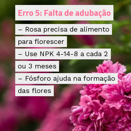
Erro 5: Falta de adubação
Erro 5: Falta de adubação
– Rosa precisa de alimento
– Rosa precisa de alimento
para florescer
para florescer
– Use NPK 4-14-8 a cada 2
– Use NPK 4-14-8 a cada 2
ou 3 meses
ou 3 meses
– Fósforo ajuda na formação
– Fósforo ajuda na formação
das flores
das flores