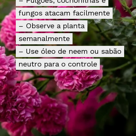
– Pulgões, cochonilhas e
– Pulgões, cochonilhas e
fungos atacam facilmente
fungos atacam facilmente
– Observe a planta
– Observe a planta
semanalmente
semanalmente
– Use óleo de neem ou sabão
– Use óleo de neem ou sabão
neutro para o controle
neutro para o controle