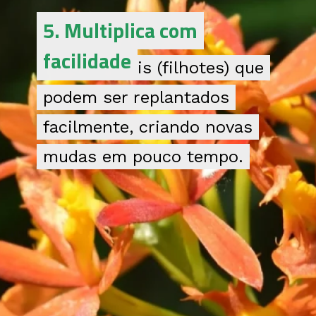
5. Multiplica com
5. Multiplica com
facilidade
facilidade
Produz keikis (filhotes) que
Produz keikis (filhotes) que
podem ser replantados
podem ser replantados
facilmente, criando novas
facilmente, criando novas
mudas em pouco tempo.
mudas em pouco tempo.