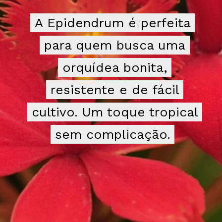
A Epidendrum é perfeita
A Epidendrum é perfeita
para quem busca uma
para quem busca uma
orquídea bonita,
orquídea bonita,
resistente e de fácil
resistente e de fácil
cultivo. Um toque tropical
cultivo. Um toque tropical
sem complicação.
sem complicação.