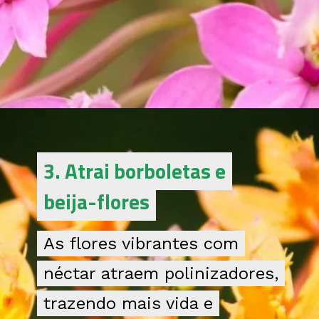
3. Atrai borboletas e
3. Atrai borboletas e
beija-flores
beija-flores
As flores vibrantes com
As flores vibrantes com
néctar atraem polinizadores,
néctar atraem polinizadores,
trazendo mais vida e
trazendo mais vida e