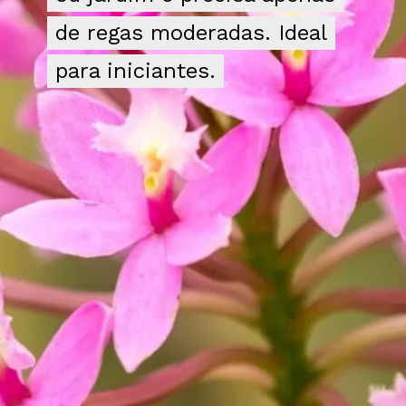
de regas moderadas. Ideal
de regas moderadas. Ideal
para iniciantes.
para iniciantes.