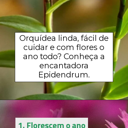
Orquídea linda, fácil de
cuidar e com flores o
ano todo? Conheça a
encantadora
Epidendrum.
1. Florescem o ano
1. Florescem o ano