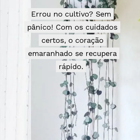
Errou no cultivo? Sem
Errou no cultivo? Sem
pânico! Com os cuidados
pânico! Com os cuidados
certos, o coração
certos, o coração
emaranhado se recupera
emaranhado se recupera
rápido.
rápido.