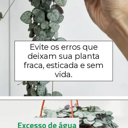
Evite os erros que
deixam sua planta
fraca, esticada e sem
vida.
Excesso de água
Excesso de água