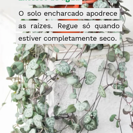
O solo encharcado apodrece
O solo encharcado apodrece
as raízes. Regue só quando
as raízes. Regue só quando
estiver completamente seco.
estiver completamente seco.