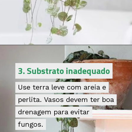
3. Substrato inadequado
3. Substrato inadequado
Use terra leve com areia e
Use terra leve com areia e
perlita. Vasos devem ter boa
perlita. Vasos devem ter boa
drenagem para evitar
drenagem para evitar
fungos.
fungos.