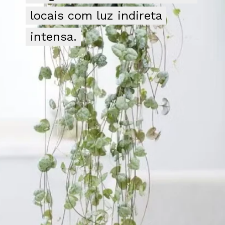
locais com luz indireta
locais com luz indireta
intensa.
intensa.