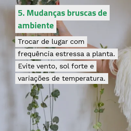
5. Mudanças bruscas de
5. Mudanças bruscas de
ambiente
ambiente
Trocar de lugar com
Trocar de lugar com
frequência estressa a planta.
frequência estressa a planta.
Evite vento, sol forte e
Evite vento, sol forte e
variações de temperatura.
variações de temperatura.