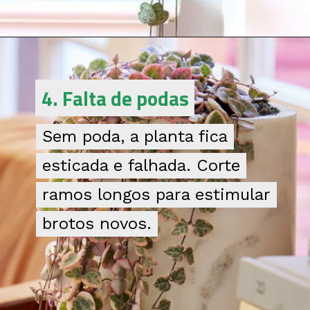
Opening
https://bepage.com.br/voce-tambem-comete-esses-erros-com-seu-coracao-emaranhado-saiba-como-corrigir-e-valorizar-sua-planta/
4. Falta de podas
4. Falta de podas
Sem poda, a planta fica
Sem poda, a planta fica
esticada e falhada. Corte
esticada e falhada. Corte
ramos longos para estimular
ramos longos para estimular
brotos novos.
brotos novos.