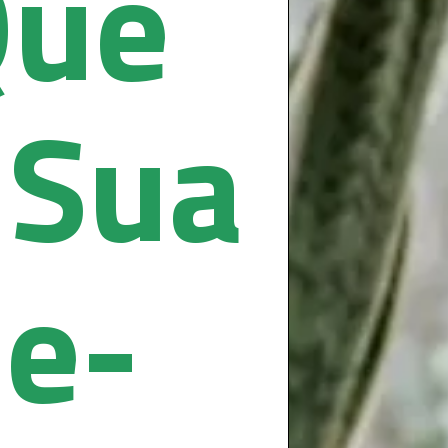
Que
 Sua
e-