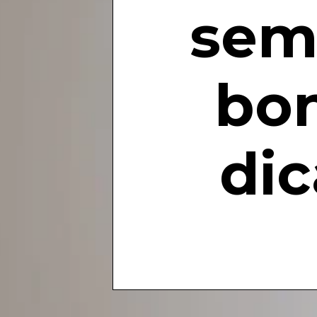
sem
bon
dic