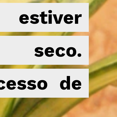
estiver
estiver
 seco.
 seco.
cesso de
cesso de