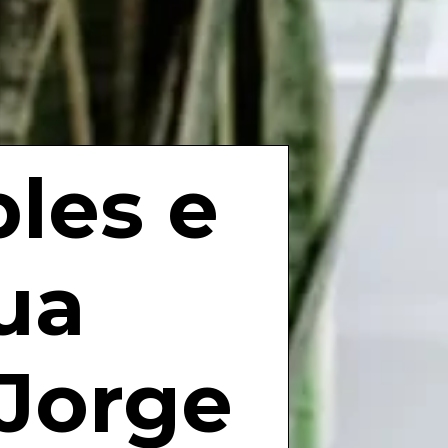
ples e
ua
Jorge