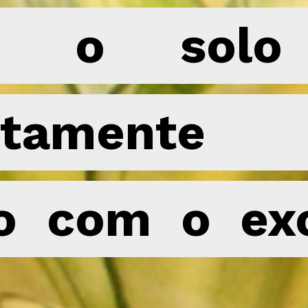
o o solo 
o o solo 
letamente
letamente
o com o ex
o com o ex