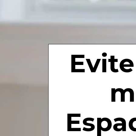
Evite
m
Espa