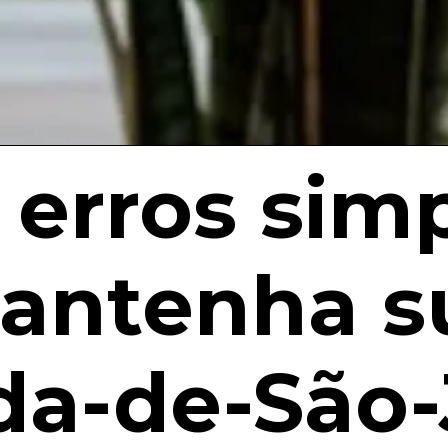
 erros sim
antenha s
da-de-São-