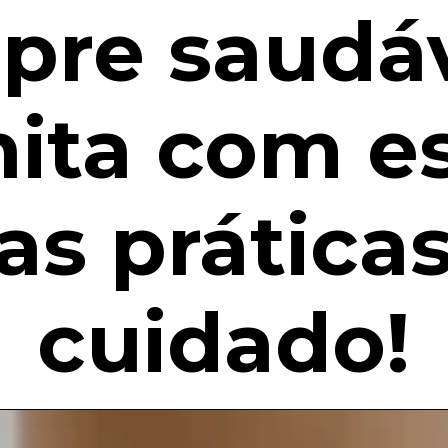
pre saudáv
ita com e
as prática
cuidado!