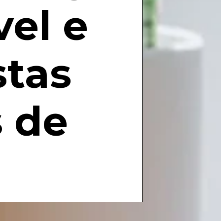
el e
stas
s de