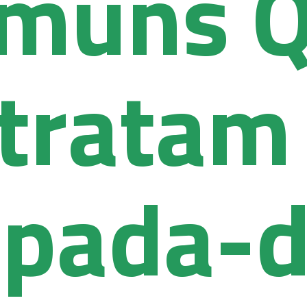
muns 
tratam
spada-d