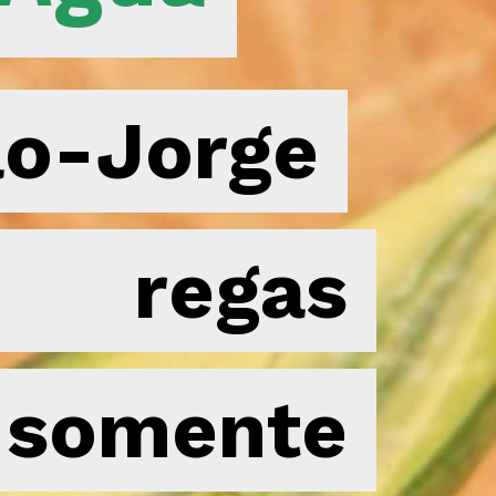
o-Jorge
o-Jorge
e regas
e regas
 somente
 somente