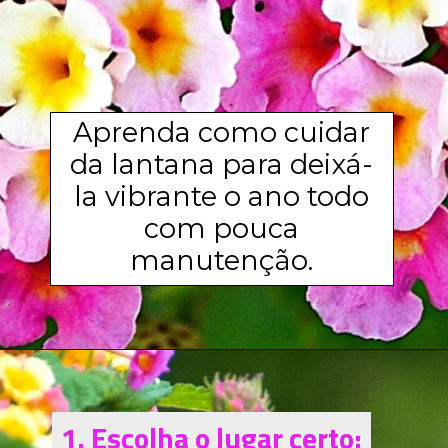
Aprenda como cuidar
da lantana para deixá-
la vibrante o ano todo
com pouca
manutenção.
1. Escolha o lugar certo:
1. Escolha o lugar certo: