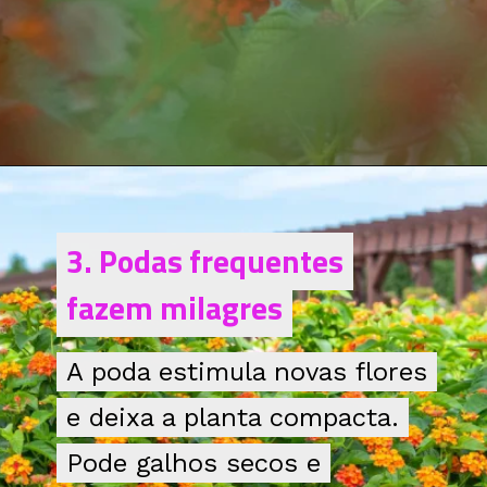
3. Podas frequentes
3. Podas frequentes
fazem milagres
fazem milagres
A poda estimula novas flores
A poda estimula novas flores
e deixa a planta compacta.
e deixa a planta compacta.
Pode galhos secos e
Pode galhos secos e