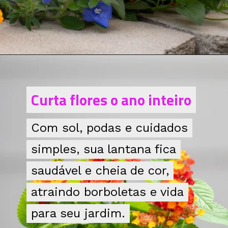
Opening
https://bepage.com.br/dicas-para-manter-a-lantana-sempre-bonita/
Curta flores o ano inteiro
Curta flores o ano inteiro
Com sol, podas e cuidados
Com sol, podas e cuidados
simples, sua lantana fica
simples, sua lantana fica
saudável e cheia de cor,
saudável e cheia de cor,
atraindo borboletas e vida
atraindo borboletas e vida
para seu jardim.
para seu jardim.