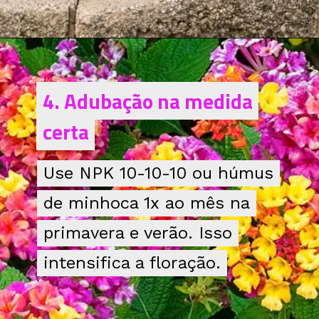
Opening
https://bepage.com.br/dicas-para-manter-a-lantana-sempre-bonita/
4. Adubação na medida
4. Adubação na medida
certa
certa
Use NPK 10-10-10 ou húmus
Use NPK 10-10-10 ou húmus
de minhoca 1x ao mês na
de minhoca 1x ao mês na
primavera e verão. Isso
primavera e verão. Isso
intensifica a floração.
intensifica a floração.