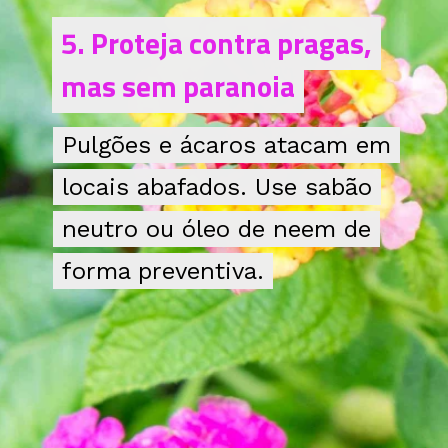
5. Proteja contra pragas,
5. Proteja contra pragas,
mas sem paranoia
mas sem paranoia
Pulgões e ácaros atacam em
Pulgões e ácaros atacam em
locais abafados. Use sabão
locais abafados. Use sabão
neutro ou óleo de neem de
neutro ou óleo de neem de
forma preventiva.
forma preventiva.