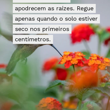
apodrecem as raízes. Regue
apodrecem as raízes. Regue
apenas quando o solo estiver
apenas quando o solo estiver
seco nos primeiros
seco nos primeiros
centímetros.
centímetros.