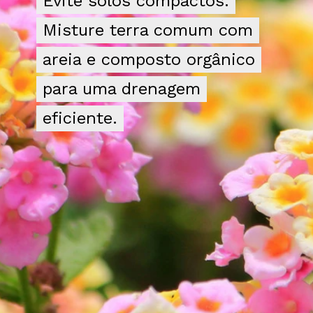
Evite solos compactos.
Evite solos compactos.
Misture terra comum com
Misture terra comum com
areia e composto orgânico
areia e composto orgânico
para uma drenagem
para uma drenagem
eficiente.
eficiente.