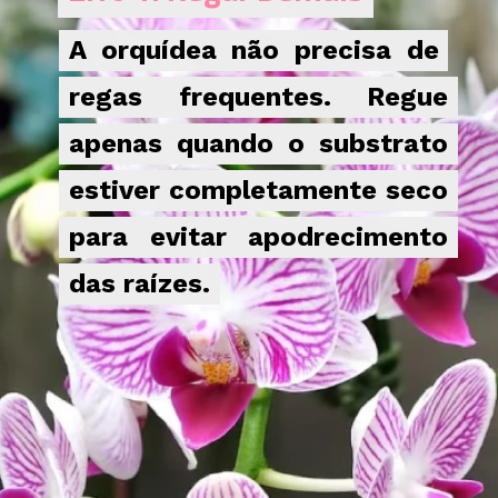
A orquídea não precisa de
A orquídea não precisa de
regas frequentes. Regue
regas frequentes. Regue
apenas quando o substrato
apenas quando o substrato
estiver completamente seco
estiver completamente seco
para evitar apodrecimento
para evitar apodrecimento
das raízes.
das raízes.