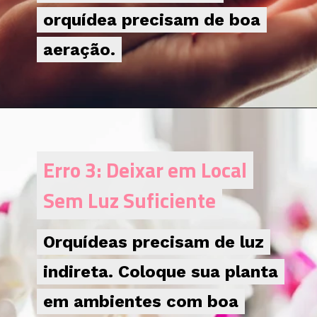
orquídea precisam de boa
orquídea precisam de boa
aeração.
aeração.
Erro 3: Deixar em Local
Erro 3: Deixar em Local
Sem Luz Suficiente
Sem Luz Suficiente
Orquídeas precisam de luz
Orquídeas precisam de luz
indireta. Coloque sua planta
indireta. Coloque sua planta
em ambientes com boa
em ambientes com boa