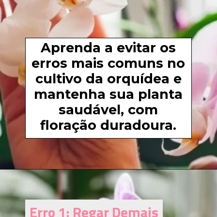
Aprenda a evitar os
erros mais comuns no
cultivo da orquídea e
mantenha sua planta
saudável, com
floração duradoura.
Erro 1: Regar Demais
Erro 1: Regar Demais