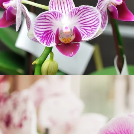
Opening
https://bepage.com.br/5-erros-comuns-que-maltratam-sua-orquidea/