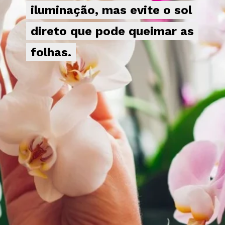
iluminação, mas evite o sol
iluminação, mas evite o sol
direto que pode queimar as
direto que pode queimar as
folhas.
folhas.