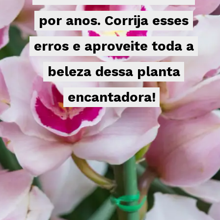
por anos. Corrija esses
por anos. Corrija esses
erros e aproveite toda a
erros e aproveite toda a
beleza dessa planta
beleza dessa planta
encantadora!
encantadora!