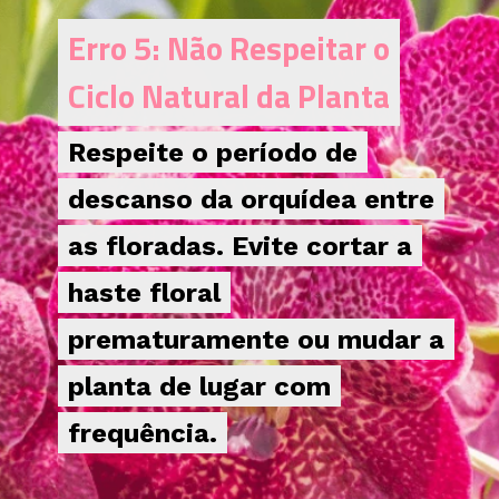
Erro 5: Não Respeitar o
Erro 5: Não Respeitar o
Ciclo Natural da Planta
Ciclo Natural da Planta
Respeite o período de
Respeite o período de
descanso da orquídea entre
descanso da orquídea entre
as floradas. Evite cortar a
as floradas. Evite cortar a
haste floral
haste floral
prematuramente ou mudar a
prematuramente ou mudar a
planta de lugar com
planta de lugar com
frequência.
frequência.