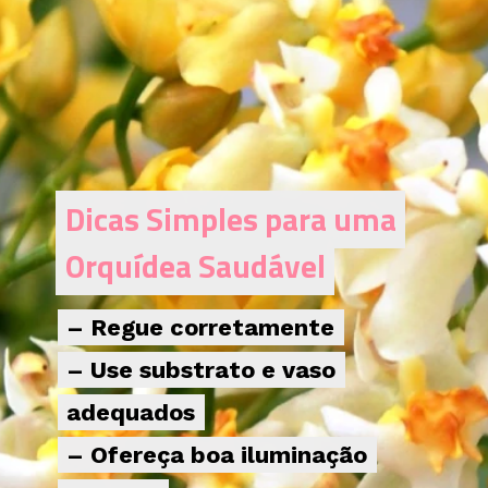
Dicas Simples para uma
Dicas Simples para uma
Orquídea Saudável
Orquídea Saudável
– Regue corretamente
– Regue corretamente
– Use substrato e vaso
– Use substrato e vaso
adequados
adequados
– Ofereça boa iluminação
– Ofereça boa iluminação