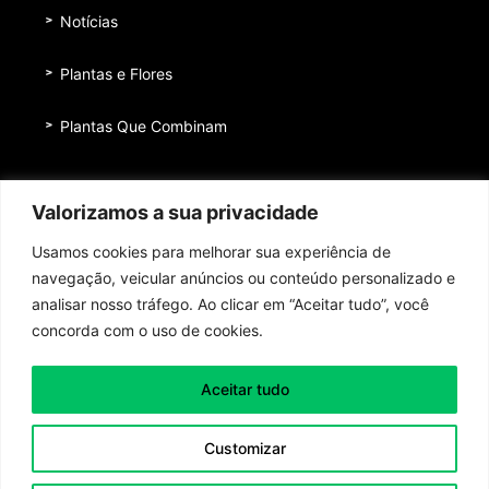
Notícias
Plantas e Flores
Plantas Que Combinam
Equipe
Valorizamos a sua privacidade
Institucional
Usamos cookies para melhorar sua experiência de
Quem nos patrocina
navegação, veicular anúncios ou conteúdo personalizado e
analisar nosso tráfego. Ao clicar em “Aceitar tudo”, você
Contato
concorda com o uso de cookies.
Aceitar tudo
Toda honra e toda glória ao Senhor Jesus Cristo!
Customizar
Política de Privacidade
|
Termos de Uso